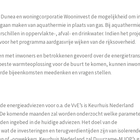
Dunea en woningcorporatie Wooninvest de mogelijkheid om i
gaan maken van aquathermie in plaats van gas. Bij aquathermi
hillen in oppervlakte-, afval- en drinkwater. Indien het proj
voor het programma aardgasvrije wijken van de rijksoverheid.
n met inwoners en betrokkenen gevoerd
over de energietrans
 beste warmteoplossing voor de buurt te komen, kunnen inwo
erde
bijeenkomsten meedenken en vragen stellen.
e energieadviezen voor o.a. de VvE’s is Keurhuis Nederland
r. De komende maanden zal worden onderzocht welke paramete
den ingebed in de huidige adviezen. Het doel van de
 wat de investeringen en terugverdientijden zijn van isolerend
en of -opwekkers. Keurhuis Nederland zal Duurzame-MJOP’s g