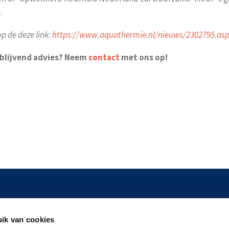
.
p de deze link:
https://www.aquathermie.nl/nieuws/2302795.as
jblijvend advies? Neem
contact
met ons op!
tnik 60
Tel:
088-2440111
ik van cookies
MG Amersfoort
Mail:
info@keurhuisnederlan