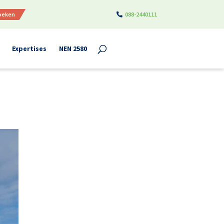
boeken
088-2440111
Expertises
NEN 2580