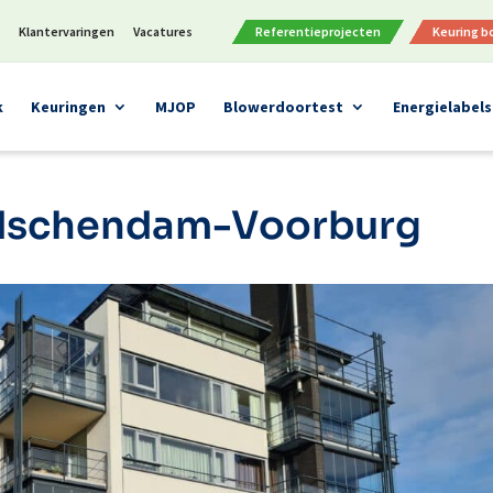
n
Klantervaringen
Vacatures
Referentieprojecten
Keuring 
k
Keuringen
MJOP
Blowerdoortest
Energielabels
idschendam-Voorburg