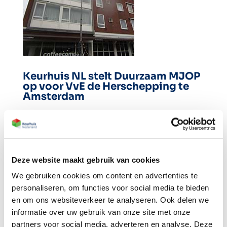
Keurhuis NL stelt Duurzaam MJOP
op voor VvE de Herschepping te
Amsterdam
In opdracht van Minerva Vastgoedbeheer B.V.
stelt Keurhuis Nederland een Duurzaam-MJOP
op voor VvE Gebouw de Herschepping te
Deze website maakt gebruik van cookies
Amsterdam. Het doel is om zowel het reguliere
onderhoud als de mogelijke energiebesparing in
We gebruiken cookies om content en advertenties te
personaliseren, om functies voor social media te bieden
kaart te brengen.
en om ons websiteverkeer te analyseren. Ook delen we
informatie over uw gebruik van onze site met onze
partners voor social media, adverteren en analyse. Deze