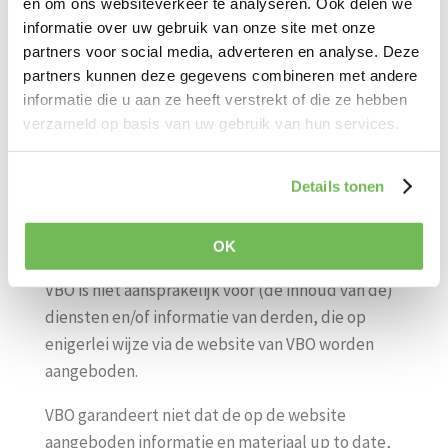
VBO is niet aansprakelijk voor de inhoud van de
en om ons websiteverkeer te analyseren. Ook delen we
informatie over uw gebruik van onze site met onze
website, noch van websites die op enigerlei wijze
partners voor social media, adverteren en analyse. Deze
met de website van VBO zijn verbonden,
partners kunnen deze gegevens combineren met andere
bijvoorbeeld door middel van hyper(text)link(s)
informatie die u aan ze heeft verstrekt of die ze hebben
of metatag(s). VBO is voorts niet aansprakelijk
verzameld op basis van uw gebruik van hun services.
voor schade, voortvloeiende uit of verband
houdende met het gebruik, dan wel de
Details tonen
onmogelijkheid daarvan, van materiaal dat op de
website beschikbaar is, of verkregen wordt via
cookies.
OK
VBO is niet aansprakelijk voor (de inhoud van de)
diensten en/of informatie van derden, die op
enigerlei wijze via de website van VBO worden
aangeboden.
VBO garandeert niet dat de op de website
aangeboden informatie en materiaal up to date,