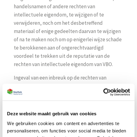
handelsnamen of andere rechten van
intellectuele eigendom, te wijzigen of te
verwijderen, noch om het desbetreffend
materiaal of enige gedeelten daarvan te wijzigen
of na te maken noch om op enigerlei wijze schade
te berokkenen aan of ongerechtvaardigd
voordeel te trekken uit de reputatie van de
rechten van intellectuele eigendom van VBO.
Ingeval van een inbreuk op de rechten van
intellectuele eigendom van VBO en/of haar
leveranciers, behoudt VBO zich het recht voor om
de hierdoor door haar geleden schade op u te
verhalen.
Deze website maakt gebruik van cookies
Aansprakelijkheid en vrijwaring
We gebruiken cookies om content en advertenties te
personaliseren, om functies voor social media te bieden