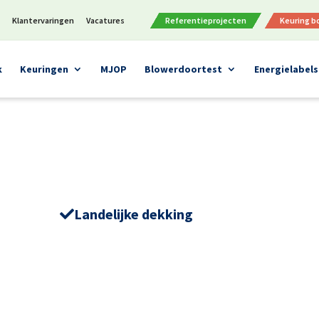
n
Klantervaringen
Vacatures
Referentieprojecten
Keuring 
k
Keuringen
MJOP
Blowerdoortest
Energielabels
Landelijke dekking