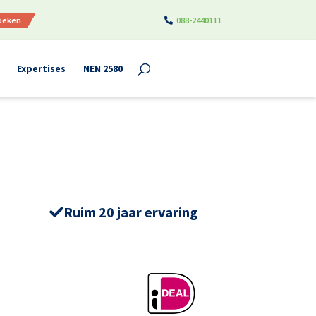
boeken
088-2440111
Expertises
NEN 2580
Ruim 20 jaar ervaring