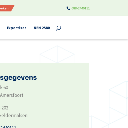
boeken
088-2440111
Expertises
NEN 2580
sgegevens
k 60
Amersfoort
 202
Geldermalsen
-2440111