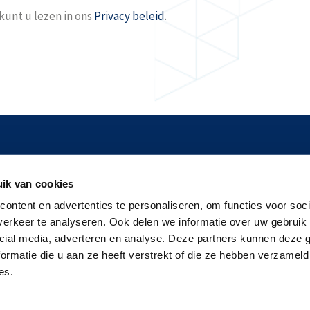
unt u lezen in ons
Privacy beleid
.
tnik 60
Tel:
088-2440111
ik van cookies
MG Amersfoort
Mail:
info@keurhuisnederlan
bus 202
ontent en advertenties te personaliseren, om functies voor soci
KVK: 30180599
erkeer te analyseren. Ook delen we informatie over uw gebruik 
CE Geldermalsen
cial media, adverteren en analyse. Deze partners kunnen deze
ormatie die u aan ze heeft verstrekt of die ze hebben verzameld
es.