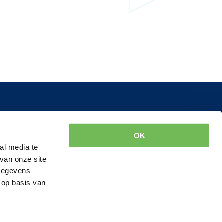
Meer informatie
d.nl
Luchtdichtheidsmeting
OK
Thermografie
al media te
van onze site
Opleveringskeuringen
 gegevens
Meetcertificaten NEN 2580
 op basis van