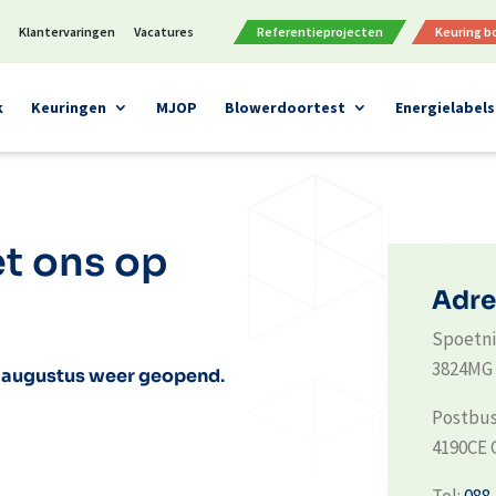
n
Klantervaringen
Vacatures
Referentieprojecten
Keuring 
k
Keuringen
MJOP
Blowerdoortest
Energielabels
t ons op
Adre
Spoetni
3824MG 
10 augustus weer geopend
.
Postbus
4190CE 
Tel:
088