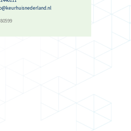
fo@keurhuisnederland.nl
180599