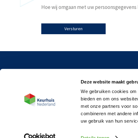
Hoe wij omgaan met uw persoonsgegevens k
Spoe
Deze website maakt gebru
3824
Post
We gebruiken cookies om c
bieden en om ons websitev
4190
met onze partners voor so
combineren met andere inf
uw gebruik van hun servic
Details tonen