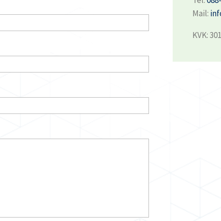
Mail:
in
KVK: 30