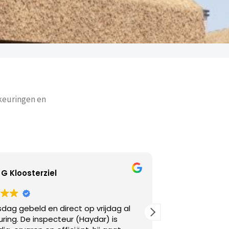
 keuringen en
Adriana Ivanova
p vrijdag al
Goed telefonisch bereikbaar. Ik had s
ydar) is
keuring nodig en aan de lijn was dat z