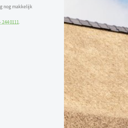
g nog makkelijk
– 244 0111
.