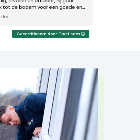
, hij gaat
geregeld. Vriendelijk ingeboekt en bin
een goede en
dagen kwam er een expert langs om 
e potentiële
keuren. Die ging vriendelijk, netjes en
Lees verder
dingen uit.
zorgvuldig te werk. Daardoor voelt het
ordt per
je in goede handen bent. Erg blij met 
 mogelijkheid
keus.
Gecertificeerd door: Trustindex
ankementen
men terug in
ide
wee werkdagen
s voor
de hulp van
g weer een