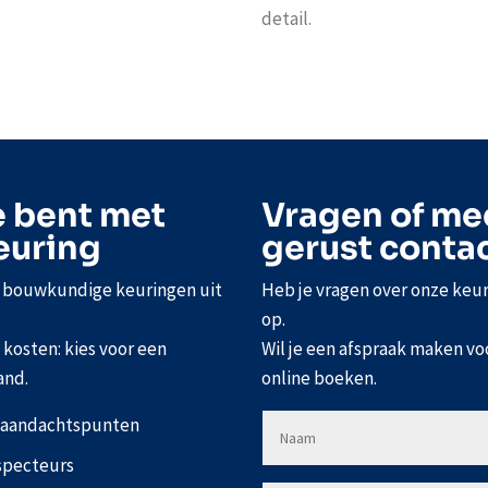
detail.
e bent met
Vragen of me
euring
gerust conta
e bouwkundige keuringen uit
Heb je vragen over onze keu
op.
kosten: kies voor een
Wil je een afspraak maken vo
and.
online boeken.
n aandachtspunten
specteurs