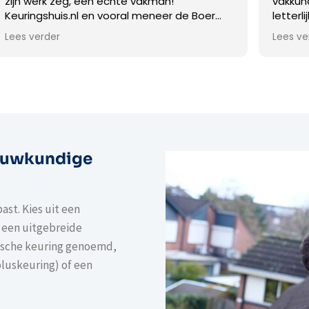
hte vakman!
vakkundig, ervaren en efficiënt
oral meneer de Boer
letterlijk tot de bodem voor 
iteit en service!
complete keuring. Hij neemt d
Lees verder
koper mee en legt al zijn bevin
Deze heldere communicatie w
verdieping afgesloten met de
tot vragen. Alle zichtbare m
worden gefotografeerd en ko
de rapportage. Deze uitgebre
rapportage volgde binnen t
in de mail. De prijs is erg netje
ouwkundige
hetgeen geleverd wordt. Met 
Keuringshuis B.V. koop ik graa
huis :)
ast. Kies uit een
 een uitgebreide
ische keuring genoemd,
pluskeuring) of een