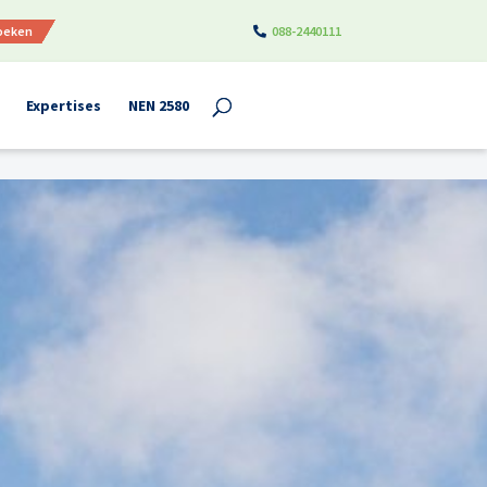
boeken
088-2440111
Expertises
NEN 2580