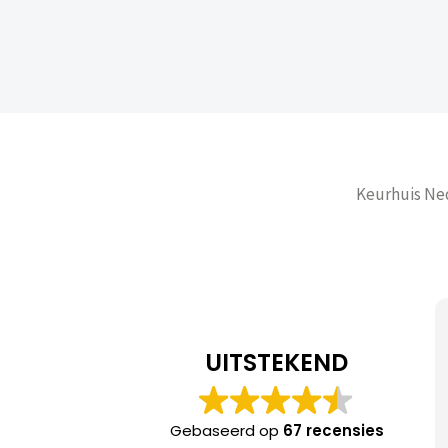
Keurhuis Ned
Amar Jelkic
UITSTEKEND
Meneer de Boer heeft 
gecheckt bij oplevering
Gebaseerd op
67 recensies