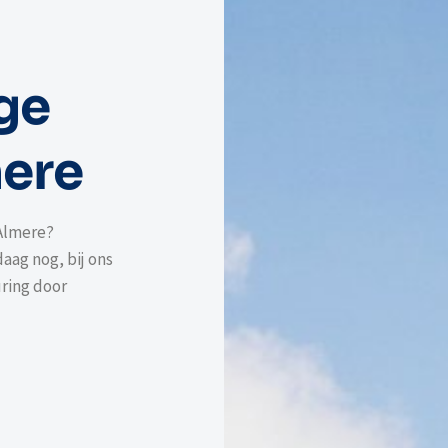
ge
mere
Almere?
ag nog, bij ons
ring door
-