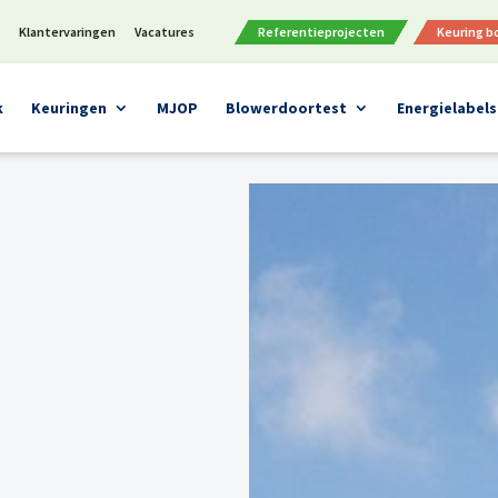
n
Klantervaringen
Vacatures
Referentieprojecten
Keuring 
k
Keuringen
MJOP
Blowerdoortest
Energielabels