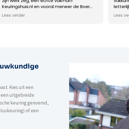
, een echte vakman!
vakkundig, ervaren en 
nl en vooral meneer de Boer
letterlijk tot de bod
r de kwaliteit en service!
complete keuring. Hij
Lees verder
koper mee en legt al z
Deze heldere commun
verdieping afgeslote
tot vragen. Alle zic
worden gefotografee
de rapportage. Deze 
rapportage volgde b
in de mail. De prijs is 
ouwkundige
hetgeen geleverd wor
Keuringshuis B.V. koo
huis :)
ast. Kies uit een
 een uitgebreide
ische keuring genoemd,
pluskeuring) of een