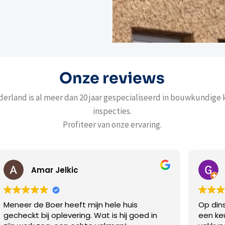
Onze reviews
erland is al meer dan 20 jaar gespecialiseerd in bouwkundige
inspecties.
Profiteer van onze ervaring.
Jelkic
G Kloosterzie
r heeft mijn hele huis
Op dinsdag gebeld en 
plevering. Wat is hij goed in
een keuring. De inspe