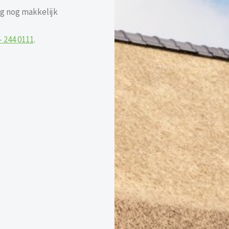
g nog makkelijk
– 244 0111
.