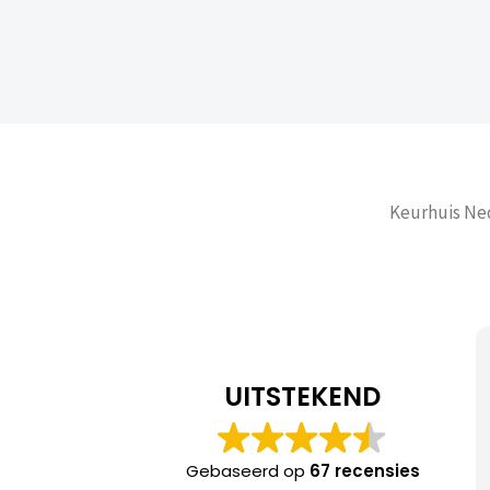
Keurhuis Ned
Amar 
UITSTEKEND
Meneer de Boe
gecheckt bij o
Gebaseerd op
67 recensies