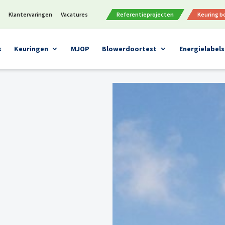
n
Klantervaringen
Vacatures
Referentieprojecten
Keuring 
k
Keuringen
MJOP
Blowerdoortest
Energielabels