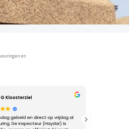
 keuringen en
l
Adriana Ivanova
direct op vrijdag al
Goed telefonisch bereikbaar. 
cteur (Haydar) is
keuring nodig en aan de lijn w