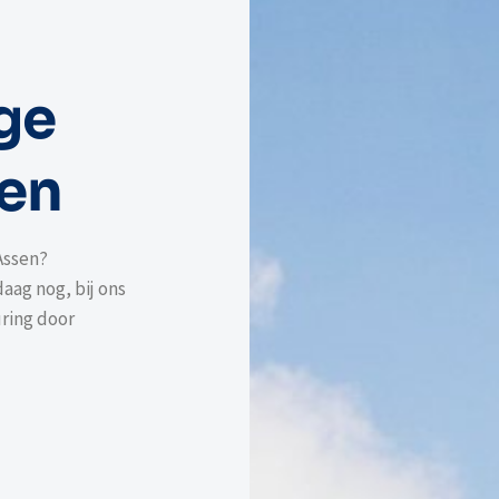
ge
sen
Assen?
ag nog, bij ons
ring door
-