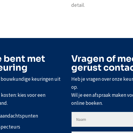
detail.
e bent met
Vragen of me
euring
gerust conta
e bouwkundige keuringen uit
Heb je vragen over onze keu
op.
kosten: kies voor een
Wil je een afspraak maken vo
and.
online boeken.
n aandachtspunten
specteurs