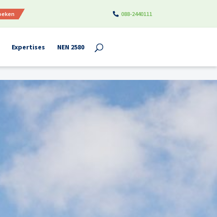
boeken
088-2440111
Expertises
NEN 2580