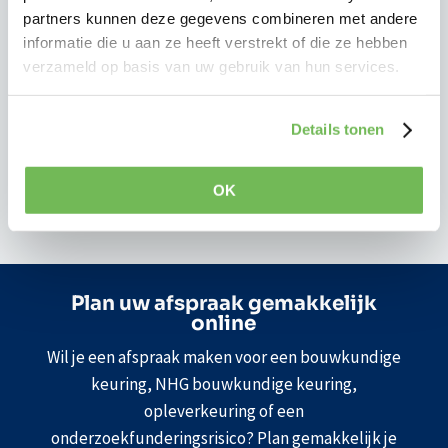
Een bouwkundige keuring brengt deze risico’s
partners kunnen deze gegevens combineren met andere
tijdig in kaart voordat u definitief beslist, zodat u
informatie die u aan ze heeft verstrekt of die ze hebben
precies weet waar u aan toe bent.
verzameld op basis van uw gebruik van hun services.
Zo voorkomt u onverwachte kosten en staat u
sterker bij het onderhandelen over de
Details tonen
aankoopprijs.
OK
Plan uw afspraak gemakkelijk
online
Wil je een afspraak maken voor een bouwkundige
keuring, NHG bouwkundige keuring,
opleverkeuring of een
onderzoekfunderingsrisico? Plan gemakkelijk je