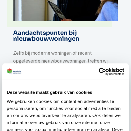
Aandachtspunten bij
nieuwbouwwoningen
Zelfs bij moderne woningen of recent
opgeleverde nieuwbouwwoningen treffen wij
tijdens een bouwkundige keuring regelmatig
aandachtspunten aan, waaronder:
constructieve of uitvoeringsfouten door snelle
Deze website maakt gebruik van cookies
oplevering;
We gebruiken cookies om content en advertenties te
onvolledige of slordige afwerking;
personaliseren, om functies voor social media te bieden
gebreken aan isolatie, installaties of
en om ons websiteverkeer te analyseren. Ook delen we
ventilatiesystemen.
informatie over uw gebruik van onze site met onze
partners voor social media, adverteren en analyse. Deze