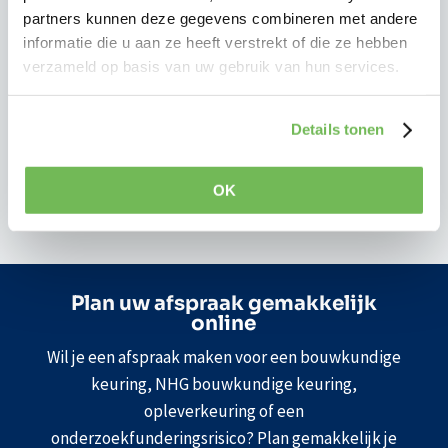
Een bouwkundige keuring brengt deze risico’s
partners kunnen deze gegevens combineren met andere
tijdig in kaart voordat u definitief beslist, zodat u
informatie die u aan ze heeft verstrekt of die ze hebben
precies weet waar u aan toe bent.
verzameld op basis van uw gebruik van hun services.
Zo voorkomt u onverwachte kosten en staat u
sterker bij het onderhandelen over de
Details tonen
aankoopprijs.
OK
Plan uw afspraak gemakkelijk
online
Wil je een afspraak maken voor een bouwkundige
keuring, NHG bouwkundige keuring,
opleverkeuring of een
onderzoekfunderingsrisico? Plan gemakkelijk je