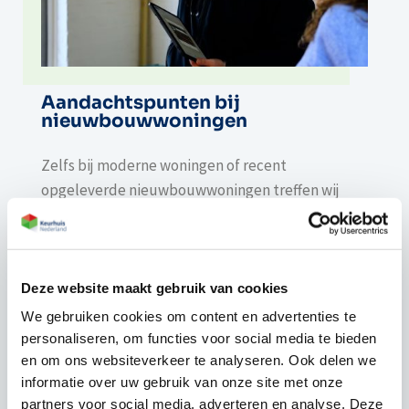
Aandachtspunten bij
nieuwbouwwoningen
Zelfs bij moderne woningen of recent
opgeleverde nieuwbouwwoningen treffen wij
tijdens een bouwkundige keuring regelmatig
aandachtspunten aan, waaronder:
constructieve of uitvoeringsfouten door snelle
Deze website maakt gebruik van cookies
oplevering;
We gebruiken cookies om content en advertenties te
onvolledige of slordige afwerking;
personaliseren, om functies voor social media te bieden
gebreken aan isolatie, installaties of
en om ons websiteverkeer te analyseren. Ook delen we
ventilatiesystemen.
informatie over uw gebruik van onze site met onze
partners voor social media, adverteren en analyse. Deze