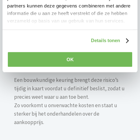
opgeleverde nieuwbouwwoningen treffen wij
partners kunnen deze gegevens combineren met andere
tijdens een bouwkundige keuring regelmatig
informatie die u aan ze heeft verstrekt of die ze hebben
aandachtspunten aan, waaronder:
verzameld op basis van uw gebruik van hun services.
constructieve of uitvoeringsfouten door snelle
Details tonen
oplevering;
onvolledige of slordige afwerking;
gebreken aan isolatie, installaties of
OK
ventilatiesystemen.
Een bouwkundige keuring brengt deze risico’s
tijdig in kaart voordat u definitief beslist, zodat u
precies weet waar u aan toe bent.
Zo voorkomt u onverwachte kosten en staat u
sterker bij het onderhandelen over de
aankoopprijs.