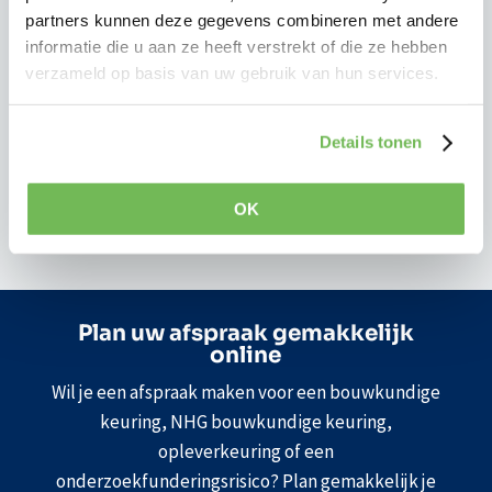
Een bouwkundige keuring brengt deze risico’s
partners kunnen deze gegevens combineren met andere
tijdig in kaart voordat u definitief beslist, zodat u
informatie die u aan ze heeft verstrekt of die ze hebben
precies weet waar u aan toe bent.
verzameld op basis van uw gebruik van hun services.
Zo voorkomt u onverwachte kosten en staat u
sterker bij het onderhandelen over de
Details tonen
aankoopprijs.
OK
Plan uw afspraak gemakkelijk
online
Wil je een afspraak maken voor een bouwkundige
keuring, NHG bouwkundige keuring,
opleverkeuring of een
onderzoekfunderingsrisico? Plan gemakkelijk je