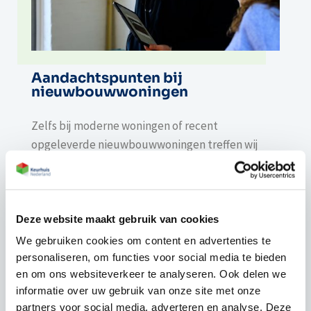
Aandachtspunten bij
nieuwbouwwoningen
Zelfs bij moderne woningen of recent
opgeleverde nieuwbouwwoningen treffen wij
tijdens een bouwkundige keuring regelmatig
aandachtspunten aan, waaronder:
constructieve of uitvoeringsfouten door snelle
Deze website maakt gebruik van cookies
oplevering;
We gebruiken cookies om content en advertenties te
onvolledige of slordige afwerking;
personaliseren, om functies voor social media te bieden
gebreken aan isolatie, installaties of
en om ons websiteverkeer te analyseren. Ook delen we
ventilatiesystemen.
informatie over uw gebruik van onze site met onze
partners voor social media, adverteren en analyse. Deze