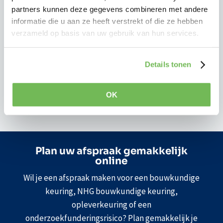
Een bouwkundige keuring brengt deze risico’s
partners kunnen deze gegevens combineren met andere
tijdig in kaart voordat u definitief beslist, zodat u
informatie die u aan ze heeft verstrekt of die ze hebben
precies weet waar u aan toe bent.
verzameld op basis van uw gebruik van hun services.
Zo voorkomt u onverwachte kosten en staat u
sterker bij het onderhandelen over de
Details tonen
aankoopprijs.
OK
Plan uw afspraak gemakkelijk
online
Wil je een afspraak maken voor een bouwkundige
keuring, NHG bouwkundige keuring,
opleverkeuring of een
onderzoekfunderingsrisico? Plan gemakkelijk je