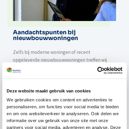
Aandachtspunten bij
nieuwbouwwoningen
Zelfs bij moderne woningen of recent
opgeleverde nieuwbouwwoningen treffen wij
tijdens een bouwkundige keuring regelmatig
aandachtspunten aan, waaronder:
constructieve of uitvoeringsfouten door snelle
Deze website maakt gebruik van cookies
oplevering;
We gebruiken cookies om content en advertenties te
onvolledige of slordige afwerking;
personaliseren, om functies voor social media te bieden
gebreken aan isolatie, installaties of
en om ons websiteverkeer te analyseren. Ook delen we
ventilatiesystemen.
informatie over uw gebruik van onze site met onze
partners voor social media, adverteren en analyse. Deze