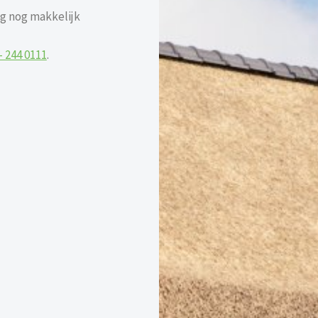
g nog makkelijk
– 244 0111
.