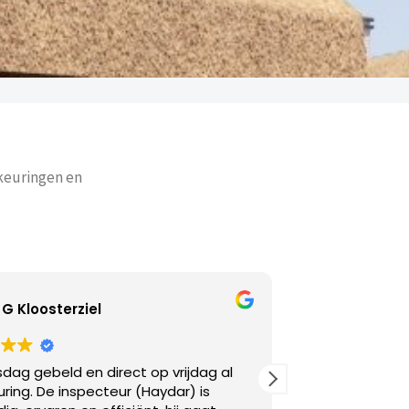
 keuringen en
Adriana Ivanova
dag al
Goed telefonisch bereikbaar. Ik had snel ee
is
keuring nodig en aan de lijn was dat zo