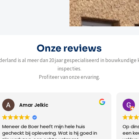
Onze reviews
erland is al meer dan 20 jaar gespecialiseerd in bouwkundige
inspecties.
Profiteer van onze ervaring.
G Kloosterziel
ele huis
Op dinsdag gebeld en direct op vrij
is hij goed in
een keuring. De inspecteur (Haydar) 