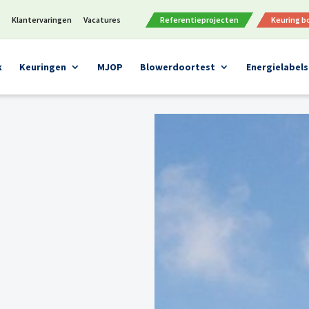
n
Klantervaringen
Vacatures
Referentieprojecten
Keuring 
k
Keuringen
MJOP
Blowerdoortest
Energielabels