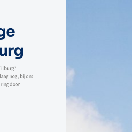
ge
burg
Tilburg?
ag nog, bij ons
ring door
-