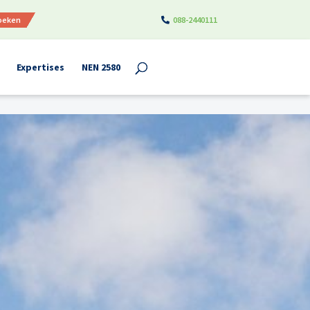
boeken
088-2440111
Expertises
NEN 2580