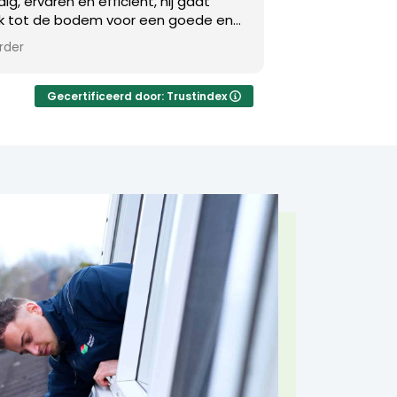
aat
geregeld. Vriendelijk ingeboekt en binnen 2
oede en
dagen kwam er een expert langs om te
entiële
keuren. Die ging vriendelijk, netjes en
Lees verder
 uit.
zorgvuldig te werk. Daardoor voelt het alsof
per
je in goede handen bent. Erg blij met deze
ijkheid
keus.
Gecertificeerd door: Trustindex
enten
rug in
rkdagen
lp van
 een