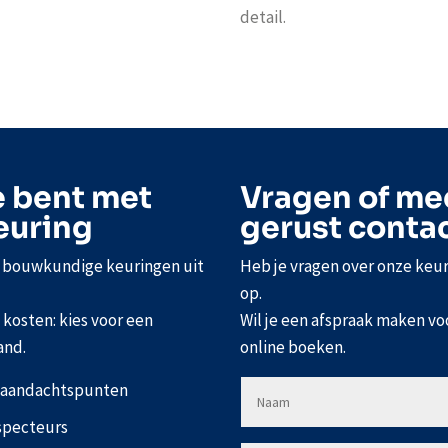
detail.
e bent met
Vragen of me
euring
gerust conta
e bouwkundige keuringen uit
Heb je vragen over onze keu
op.
kosten: kies voor een
Wil je een afspraak maken vo
and.
online boeken.
n aandachtspunten
specteurs