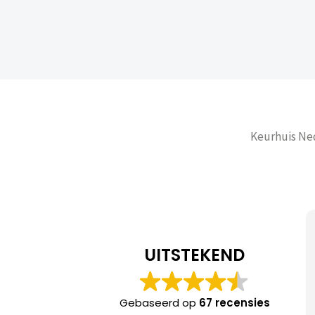
Keurhuis Ned
Amar Jelkic
UITSTEKEND
Meneer de Boer heeft mijn h
gecheckt bij oplevering. Wat 
Gebaseerd op
67 recensies