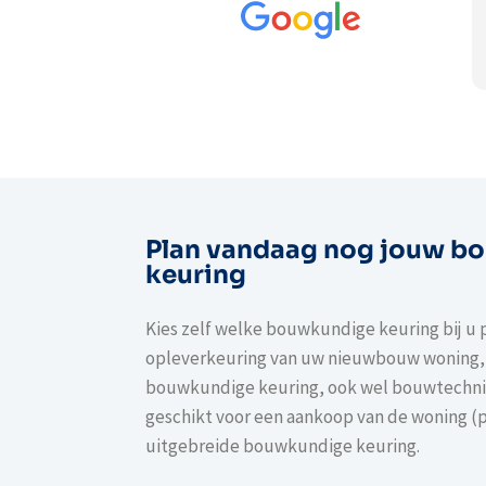
zijn werk zeg, een echte va
Keuringshuis.nl en vooral m
dankjewel voor de kwaliteit 
Lees verder
Plan vandaag nog jouw b
keuring
Kies zelf welke bouwkundige keuring bij u p
opleverkeuring van uw nieuwbouw woning,
bouwkundige keuring, ook wel bouwtechn
geschikt voor een aankoop van de woning (
uitgebreide bouwkundige keuring.