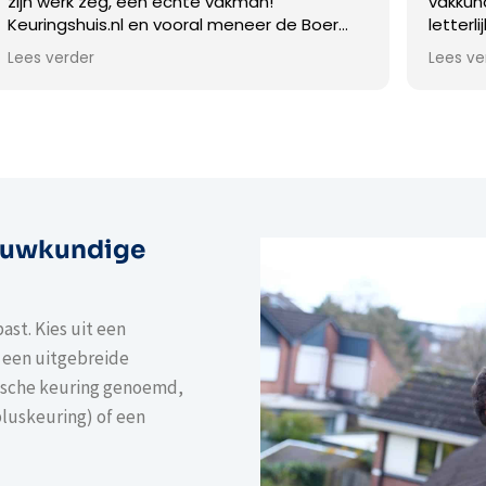
kman!
vakkundig, ervaren en efficiënt, hij g
eneer de Boer
letterlijk tot de bodem voor een g
en service!
complete keuring. Hij neemt de pot
Lees verder
koper mee en legt al zijn bevindingen
Deze heldere communicatie wordt 
verdieping afgesloten met de mogel
tot vragen. Alle zichtbare mankem
worden gefotografeerd en komen te
de rapportage. Deze uitgebreide
rapportage volgde binnen twee we
in de mail. De prijs is erg netjes voor
ouwkundige
hetgeen geleverd wordt. Met de hu
Keuringshuis B.V. koop ik graag weer
huis :)
ast. Kies uit een
 een uitgebreide
ische keuring genoemd,
pluskeuring) of een