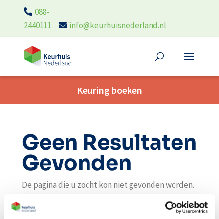
088-
2440111
info@keurhuisnederland.nl
Keuring boeken
Geen Resultaten
Gevonden
De pagina die u zocht kon niet gevonden worden.
Probeer uw zoekopdracht te verfijnen of gebruik
de bovenstaande navigatie om deze post te