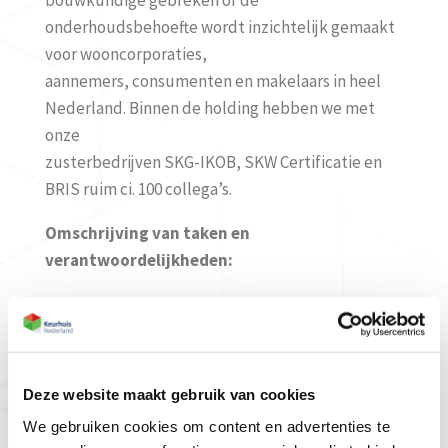
bouwkundige gebreken of de
onderhoudsbehoefte wordt inzichtelijk gemaakt
voor wooncorporaties,
aannemers, consumenten en makelaars in heel
Nederland. Binnen de holding hebben we met
onze
zusterbedrijven SKG-IKOB, SKW Certificatie en
BRIS ruim ci. 100 collega’s.
Omschrijving van taken en
verantwoordelijkheden:
Het opstellen van energielabels
Het opstellen van energie adviezen voor VvE’s,
kantoren en woningen
Het begeleiden van subsidietrajecten
Deze website maakt gebruik van cookies
Het uitvoeren of – begeleiden van
We gebruiken cookies om content en advertenties te
luchtdichtheidsmetingen en thermografische