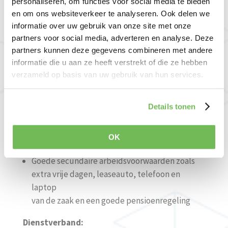
personaliseren, om functies voor social media te bieden
opnamen
en om ons websiteverkeer te analyseren. Ook delen we
informatie over uw gebruik van onze site met onze
Functie-eisen:
partners voor social media, adverteren en analyse. Deze
Certificaat EP-W(d) of EP-U(d)
partners kunnen deze gegevens combineren met andere
informatie die u aan ze heeft verstrekt of die ze hebben
MBO/HBO denk- en werkniveau
verzameld op basis van uw gebruik van hun services.
Goede communicatieve – en sociale
vaardigheden
In het bezit van rijbewijs B
Details tonen
Wat biedt Keurhuis Nederland jou?
OK
Een leuke afwisselende baan in een hecht team
Goede secundaire arbeidsvoorwaarden zoals
extra vrije dagen, leaseauto, telefoon en
laptop
van de zaak en een goede pensioenregeling
Dienstverband: