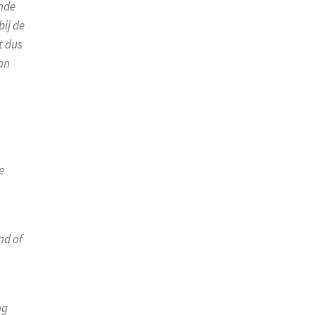
ende
ij de
t dus
van
n
e
nd of
ng