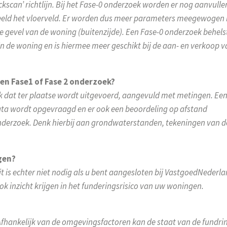
scan’ richtlijn. Bij het Fase-0 onderzoek worden er nog aanvull
eeld het vloerveld. Er worden dus meer parameters meegewogen b
de gevel van de woning (buitenzijde). Een Fase-0 onderzoek behels
 de woning en is hiermee meer geschikt bij de aan- en verkoop 
een Fase1 of Fase 2 onderzoek?
ek dat ter plaatse wordt uitgevoerd, aangevuld met metingen. Ee
ata wordt opgevraagd en er ook een beoordeling op afstand
nderzoek. Denk hierbij aan grondwaterstanden, tekeningen van d
gen?
it is echter niet nodig als u bent aangesloten bij VastgoedNederla
k inzicht krijgen in het funderingsrisico van uw woningen.
hankelijk van de omgevingsfactoren kan de staat van de fundri