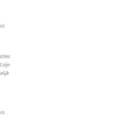
sis
aties
 zijn
elijk
sis