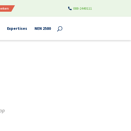
boeken
088-2440111
Expertises
NEN 2580
 op