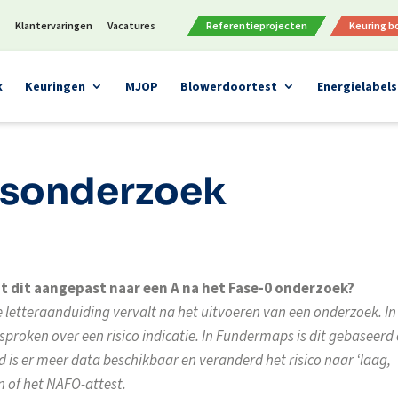
n
Klantervaringen
Vacatures
Referentieprojecten
Keuring 
k
Keuringen
MJOP
Blowerdoortest
Energielabels
gsonderzoek
dt dit aangepast naar een A na het Fase-0 onderzoek?
e letteraanduiding vervalt na het uitvoeren van een onderzoek. In
esproken over een risico indicatie. In Fundermaps is dit gebaseerd
 is er meer data beschikbaar en veranderd het risico naar ‘laag,
n of het NAFO-attest.