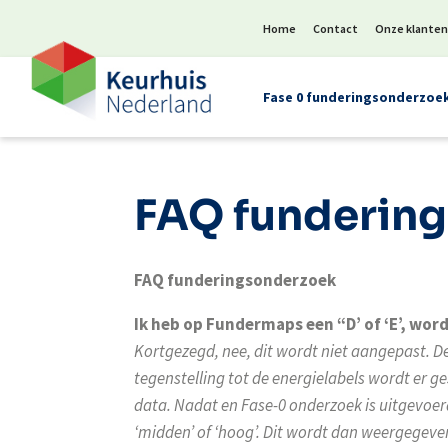
Home
Contact
Onze klante
Fase 0 funderingsonderzoe
FAQ funderin
FAQ funderingsonderzoek
Ik heb op Fundermaps een “D’ of ‘E’, wor
Kortgezegd, nee, dit wordt niet aangepast. D
tegenstelling tot de energielabels wordt er g
data. Nadat en Fase-0 onderzoek is uitgevoerd
‘midden’ of ‘hoog’. Dit wordt dan weergegeve