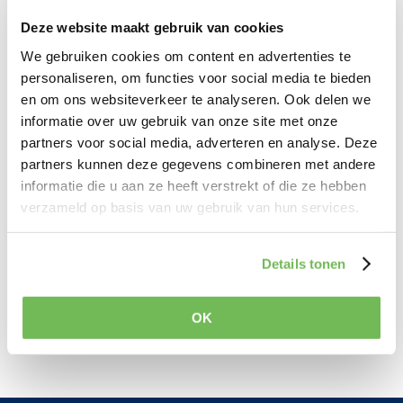
energielabel fout- en fraudegevoelig omdat de
Deze website maakt gebruik van cookies
huiseigenaar zelf informatie moet aanleveren.
We gebruiken cookies om content en advertenties te
Ook is openbare data niet altijd geschikt of
personaliseren, om functies voor social media te bieden
actueel.
en om ons websiteverkeer te analyseren. Ook delen we
informatie over uw gebruik van onze site met onze
Mogelijk kunnen in de toekomst wel bepaalde
partners voor social media, adverteren en analyse. Deze
onderdelen in het proces van het aanvragen van
partners kunnen deze gegevens combineren met andere
het energiekanalen worden gedigitaliseerd of
informatie die u aan ze heeft verstrekt of die ze hebben
verzameld op basis van uw gebruik van hun services.
vereenvoudigd.
Bekijk voor meer informatie:
Details tonen
https://www.rijksoverheid.nl/onderwerpen/energi
elabel
OK