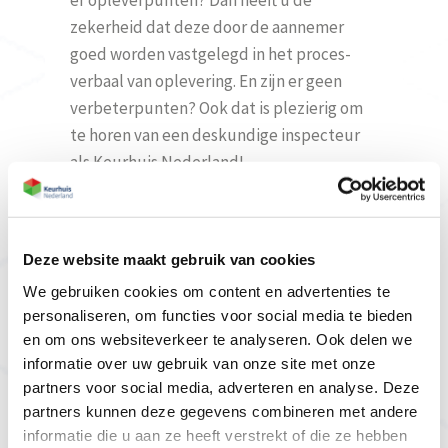
er opleverpunten? Dan heeft u de
zekerheid dat deze door de aannemer
goed worden vastgelegd in het proces-
verbaal van oplevering. En zijn er geen
verbeterpunten? Ook dat is plezierig om
te horen van een deskundige inspecteur
als Keurhuis Nederland!
Heeft u een keuring nodig voor
aanvraag NHG?
Boek dan onze
NHG-
keuring
.
Deze website maakt gebruik van cookies
We gebruiken cookies om content en advertenties te
personaliseren, om functies voor social media te bieden
Bestelformulier
en om ons websiteverkeer te analyseren. Ook delen we
informatie over uw gebruik van onze site met onze
Opleverkeuring
partners voor social media, adverteren en analyse. Deze
partners kunnen deze gegevens combineren met andere
informatie die u aan ze heeft verstrekt of die ze hebben