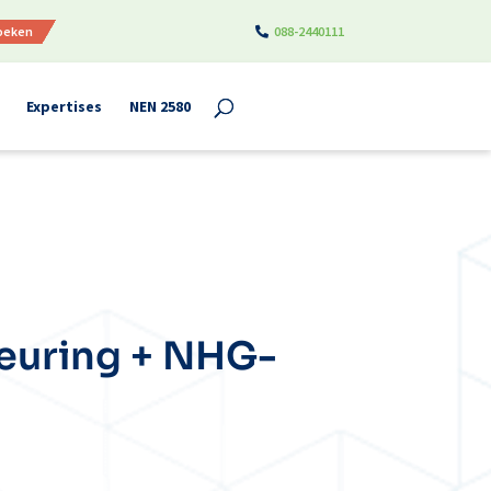
boeken
088-2440111
Expertises
NEN 2580
keuring + NHG-