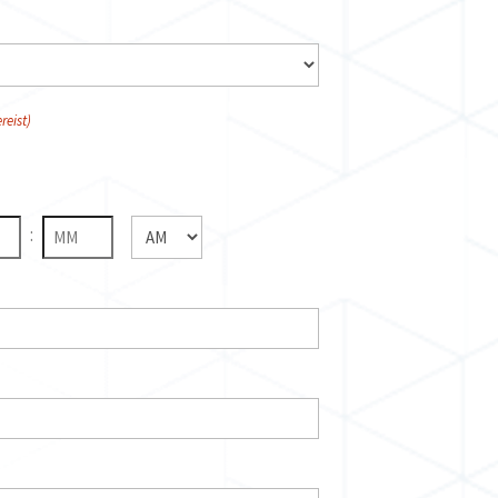
reist)
:
AM/PM
Minuten