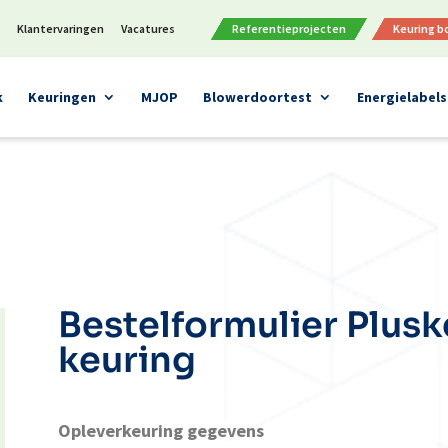
n
Klantervaringen
Vacatures
Referentieprojecten
Keuring 
k
Keuringen
MJOP
Blowerdoortest
Energielabels
Bestelformulier Plus
keuring
Opleverkeuring gegevens