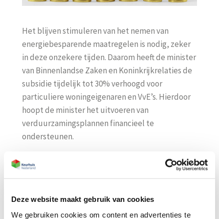
Het blijven stimuleren van het nemen van
energiebesparende maatregelen is nodig, zeker
in deze onzekere tijden. Daarom heeft de minister
van Binnenlandse Zaken en Koninkrijkrelaties de
subsidie tijdelijk tot 30% verhoogd voor
particuliere woningeigenaren en VvE’s. Hierdoor
hoopt de minister het uitvoeren van
verduurzamingsplannen financieel te
ondersteunen.
Om als woningeigenaar in aanmerking te komen
voor het hogere subsidiebedrag, moet je aan
minimaal twee isolatiemaatregelen voldoen en
betalen tussen 01/06/20 en 31/12/20. Tevens
Deze website maakt gebruik van cookies
krijgen huurwoningen in een gemengde VvE met
We gebruiken cookies om content en advertenties te