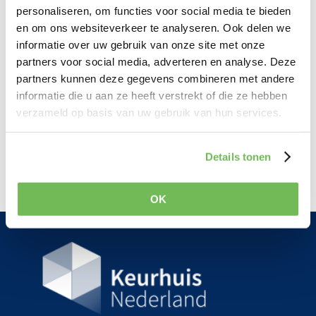
koop- en huurwoningen vanaf september 2020
personaliseren, om functies voor social media te bieden
ook subsidie.
en om ons websiteverkeer te analyseren. Ook delen we
informatie over uw gebruik van onze site met onze
Voor meer informatie verwijzen we u door naar de
partners voor social media, adverteren en analyse. Deze
website van het RvO:
partners kunnen deze gegevens combineren met andere
https://www.rijksoverheid.nl/actueel/nieuws/202
informatie die u aan ze heeft verstrekt of die ze hebben
verzameld op basis van uw gebruik van hun services.
0/12/18/nieuw-energielabel-voor-gebouwen-per-
1-januari-2021
Details tonen
OK