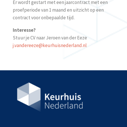
Er wordt gestart
met een jaarcontract
met een
proefperiode van
1 maand
en uitzicht op ee
n
contract voor onbepaalde tijd.
Interesse?
Stuur je CV naar Jeroen van der Eeze
j.vandereeze@keurhuisnederland.nl