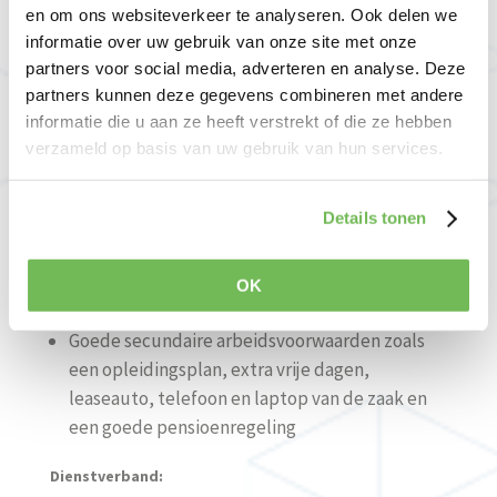
Het begeleiden van subsidietrajecten
en om ons websiteverkeer te analyseren. Ook delen we
informatie over uw gebruik van onze site met onze
Functie-eisen
:
partners voor social media, adverteren en analyse. Deze
partners kunnen deze gegevens combineren met andere
Bouwkundig
e ervaring
informatie die u aan ze heeft verstrekt of die ze hebben
MBO denk- en werkniveau
verzameld op basis van uw gebruik van hun services.
Goede communicatieve
–
en sociale
vaardigheden
In het bezit van rijbewijs
Details tonen
Wat biedt Keurhuis Nederland jou?
OK
Een leuke afwisselende baan in een hecht team
Goede secund
aire arbeidsvoorwaarden zoals
e
e
n
opleidingsplan,
extra vrije dagen,
lease
auto
, telefoon
en laptop
van de zaak
en
ee
n
goede pensioenregeling
Dienstverband: