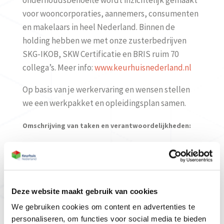
onderhoudsbehoefte wordt inzichtelijk gemaakt
voor wooncorporaties, aannemers, consumenten
en makelaars in heel Nederland. Binnen de
holding hebben we met onze zusterbedrijven
SKG-IKOB, SKW Certificatie en BRIS ruim 70
collega’s. Meer info:
www.keurhuisnederland.nl
Op basis van je werkervaring en wensen stellen
we een werkpakket en opleidingsplan samen.
Omschrijving van taken en verantwoordelijkheden:
Het opstellen van
meerjarenonderhoudsplannen
(MJOP)
op basis
van conditiemeting
Het uitvoeren van bouwkundige aan- en
Deze website maakt gebruik van cookies
verkoopkeuringen
We gebruiken cookies om content en advertenties te
Bouwbegeleiding van renovatieprojecten
personaliseren, om functies voor social media te bieden