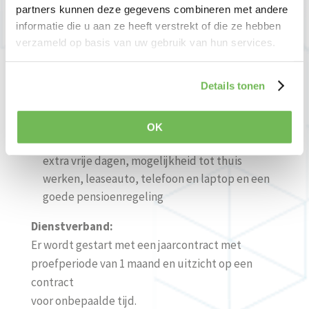
partners kunnen deze gegevens combineren met andere
MBO/HBO denk- en werkniveau
informatie die u aan ze heeft verstrekt of die ze hebben
Goede communicatieve – en sociale
verzameld op basis van uw gebruik van hun services.
vaardigheden
In het bezit van rijbewijs B
Details tonen
Wat biedt Keurhuis Nederland u?
Een leuke afwisselende baan in een hecht team
OK
Goede secundaire arbeidsvoorwaarden zoals
extra vrije dagen, mogelijkheid tot thuis
werken, leaseauto, telefoon en laptop en een
goede pensioenregeling
Dienstverband:
Er wordt gestart met een jaarcontract met
proefperiode van 1 maand en uitzicht op een
contract
voor onbepaalde tijd.