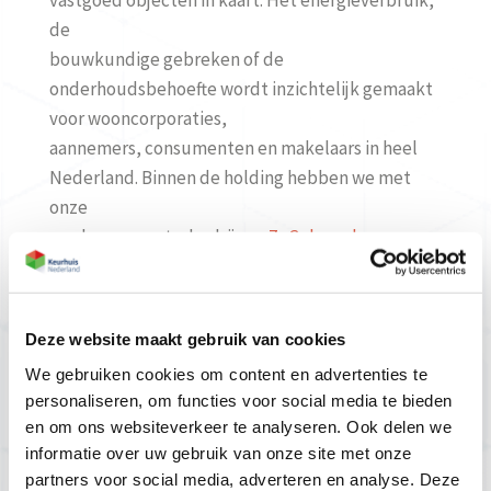
vastgoed objecten in kaart. Het energieverbruik,
de
bouwkundige gebreken of de
onderhoudsbehoefte wordt inzichtelijk gemaakt
voor wooncorporaties,
aannemers, consumenten en makelaars in heel
Nederland. Binnen de holding hebben we met
onze
merken en zusterbedrijven
ZoGekeurd
,
VastgoedKeur
,
Keuringshuis
,
SKG-IKOB
en
BRIS
ca. 100
collega’s en vestigingen in Geldermalsen,
Deze website maakt gebruik van cookies
Amersfoort en Rotterdam.
We gebruiken cookies om content en advertenties te
personaliseren, om functies voor social media te bieden
Functie-eisen:
en om ons websiteverkeer te analyseren. Ook delen we
Bouwkundige ervaring of opleiding
informatie over uw gebruik van onze site met onze
Ervaring met het opstellen van MJOP / MJOB
partners voor social media, adverteren en analyse. Deze