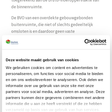
toegerekend aan de bruto-vloeroppervlakte van
de binnenruimte.
De BVO van een overdekte gebouwgebonden
buitenruimte, die niet of slechts gedeeltelijk
omsloten is en daardoor geen vaste
buitenbegrenzing heeft, is gelijk aan de verticale
projectie van het overdekkende bouwdeel,
ongeacht de vloerconstructie of de wijze van
verharding. Bij de bepaling van de BVO wordt niet
Deze website maakt gebruik van cookies
meegerekend; een schalmgat of een vide, indien
We gebruiken cookies om content en advertenties te
het grondvlak daarvan groter is dan 4 m². Bij
personaliseren, om functies voor social media te bieden
bepaling van de grenslijn, moet een incidentele
en om ons websiteverkeer te analyseren. Ook delen we
nis of uitsparing en een incidenteel uitspringend
informatie over uw gebruik van onze site met onze
bouwdeel worden genegeerd, indien het
partners voor social media, adverteren en analyse. Deze
partners kunnen deze gegevens combineren met andere
grondvlak daarvan kleiner is dan 0,5 m².
informatie die u aan ze heeft verstrekt of die ze hebben
Klik hier om een offerte aan te vragen. Geeft u
verzameld op basis van uw gebruik van hun services.