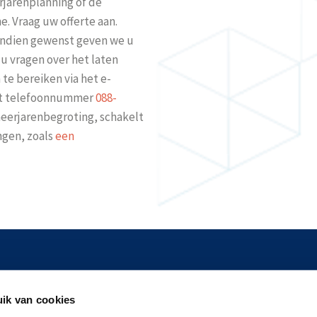
rjarenplanning of de
. Vraag uw offerte aan.
 indien gewenst geven we u
t u vragen over het laten
te bereiken via het e-
et telefoonnummer
088-
meerjarenbegroting, schakelt
ngen, zoals
een
tnik 60
Tel:
088-2440111
ik van cookies
MG Amersfoort
Mail:
info@keurhuisnederlan