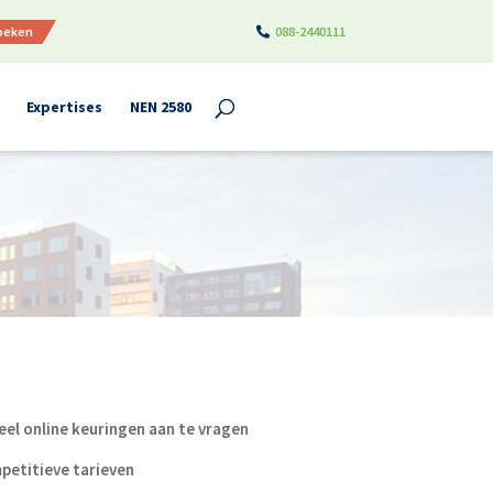
boeken
088-2440111
Expertises
NEN 2580
el online keuringen aan te vragen
petitieve tarieven