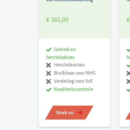
€ 365,00
€
Gebrek en
hersteladvies
h
Herstelkosten
Bruikbaar voor NHG
Verdeling voor VvE
Kwaliteitscontrole
Boek nu