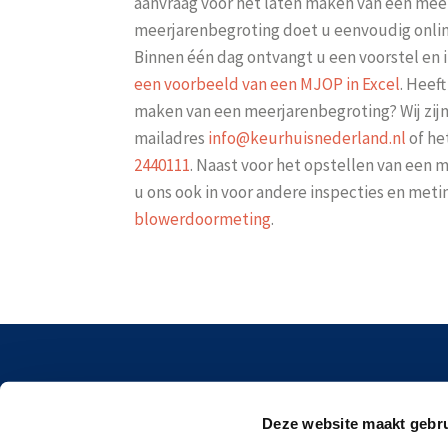
aanvraag voor het laten maken van een mee
meerjarenbegroting doet u eenvoudig online
Binnen één dag ontvangt u een voorstel en
een voorbeeld van een MJOP in Excel
. Heef
maken van een meerjarenbegroting? Wij zijn 
mailadres
info@keurhuisnederland.nl
of h
2440111
. Naast voor het opstellen van een 
u ons ook in voor andere inspecties en meti
blowerdoormeting
.
Spoe
Deze website maakt gebru
3824