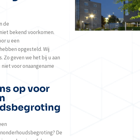
in de
 niet bekend voorkomen.
oor u een
 hebben opgesteld. Wij
. Zo geven we het bij u aan
u niet voor onaangename
ns op voor
en
dsbegroting
 een
enonderhoudsbegroting? De