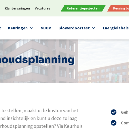
n
Klantervaringen
Vacatures
Referentieprojecten
Keuring 
k
Keuringen
MJOP
Blowerdoortest
Energielabels
houdsplanning
e stellen, maakt u de kosten van het
Gehe
 inzichtelijk en kunt u deze zo laag
Com
rhoudsplanning opstellen? Via Keurhuis