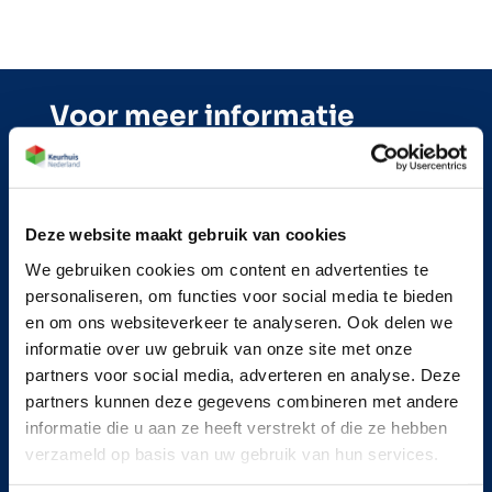
Voor meer informatie
maakt u een keuze uit
onderstaande items
Deze website maakt gebruik van cookies
We gebruiken cookies om content en advertenties te
Wateraccumulatie onderzoek
personaliseren, om functies voor social media te bieden
Hoe ontstaat wateraccumulatie?
en om ons websiteverkeer te analyseren. Ook delen we
Noodafvoeren en spuwers
informatie over uw gebruik van onze site met onze
partners voor social media, adverteren en analyse. Deze
Wat wordt onderzocht bij wateraccumulatie?
partners kunnen deze gegevens combineren met andere
informatie die u aan ze heeft verstrekt of die ze hebben
Deskundigen onderzoek
verzameld op basis van uw gebruik van hun services.