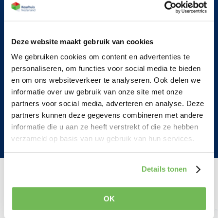
Hoe herken ik een goede MJOP?
Hoeveel jaar vooruit moet een MJOP plannen?
Deze website maakt gebruik van cookies
We gebruiken cookies om content en advertenties te
personaliseren, om functies voor social media te bieden
Bouwkundige begeleiding
en om ons websiteverkeer te analyseren. Ook delen we
informatie over uw gebruik van onze site met onze
Schilderwerk, advies van start tot
partners voor social media, adverteren en analyse. Deze
oplevering
partners kunnen deze gegevens combineren met andere
informatie die u aan ze heeft verstrekt of die ze hebben
Specialist in SEEH subsidie voor VvE's
verzameld op basis van uw gebruik van hun services.
Details tonen
Wat onze klanten zeggen
OK