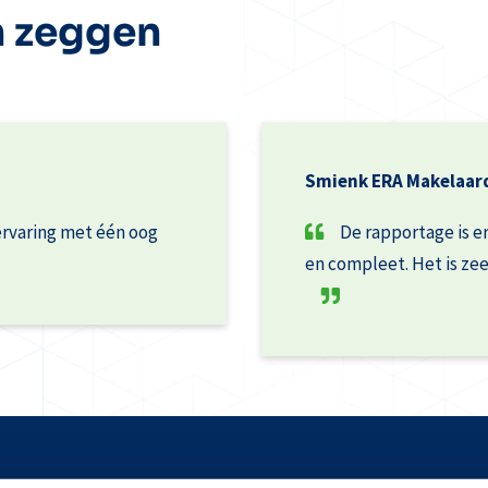
n zeggen
Smienk ERA Makelaard
ervaring met één oog
De rapportage is er
en compleet. Het is ze