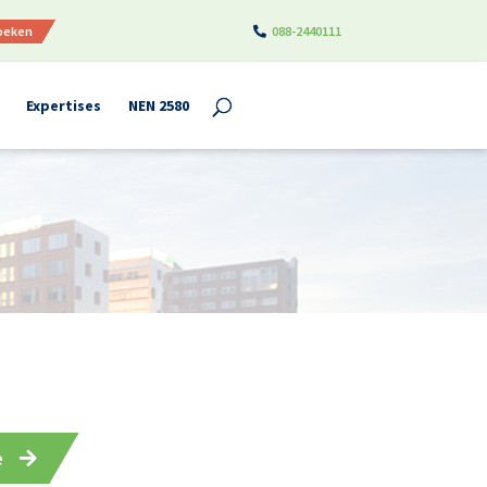
boeken
088-2440111
Expertises
NEN 2580
e