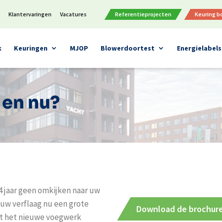
n
Klantervaringen
Vacatures
Referentieprojecten
Keuring 
k
Keuringen
MJOP
Blowerdoortest
Energielabels
 en nu?
4 jaar geen omkijken naar uw
 uw verflaag nu een grote
Download de brochur
oet het nieuwe voegwerk