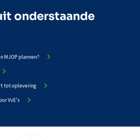
uit onderstaande
een MJOP plannen?
rt tot oplevering
oor VvE's