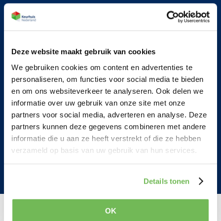
Deskundigen onderzoek
Expertise bij bouwkundige geschillen
Rechtszaken
Deze website maakt gebruik van cookies
Twijfel over uitvoering
We gebruiken cookies om content en advertenties te
personaliseren, om functies voor social media te bieden
en om ons websiteverkeer te analyseren. Ook delen we
Specialistisch onderzoek
informatie over uw gebruik van onze site met onze
partners voor social media, adverteren en analyse. Deze
Advies en begeleiding
partners kunnen deze gegevens combineren met andere
informatie die u aan ze heeft verstrekt of die ze hebben
Wateraccumulatie onderzoek
verzameld op basis van uw gebruik van hun services.
Blowerdoor en thermografie
Details tonen
OK
Wat onze klanten zeggen