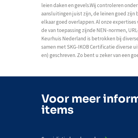
leien daken en gevels.Wij controleren onder
aansluitingen juist zijn, de leinen goed zijn
elkaar goed overlappen. Al onze expertise
de van toepassing zijnde NEN-normen, URL-
Keurhuis Nederland is betrokken bij diver
samen met SKG-IKOB Certificatie diverse uit
en) geschreven. Zo bent u zeker van een go
Voor meer inform
items