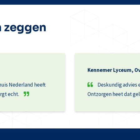
n zeggen
Kennemer Lyceum, O
huis Nederland heeft
Deskundig advies e
rgt echt.
Ontzorgen heet dat gel