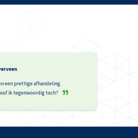
verveen
n een prettige afhandeling.
oof ik tegenwoordig toch?