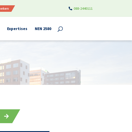
boeken
088-2440111
Expertises
NEN 2580