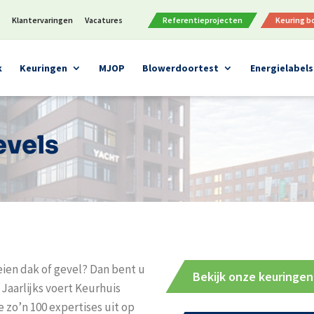
n
Klantervaringen
Vacatures
Referentieprojecten
Keuring 
k
Keuringen
MJOP
Blowerdoortest
Energielabels
evels
eien dak of gevel? Dan bent u
Bekijk onze keuringen
 Jaarlijks voert Keurhuis
zo’n 100 expertises uit op