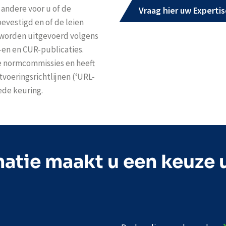
 andere voor u of de
Vraag hier uw Expertis
 bevestigd en of de leien
s worden uitgevoerd volgens
en en CUR-publicaties.
se normcommissies en heeft
voeringsrichtlijnen (‘URL-
ede keuring.
atie maakt u een keuze 