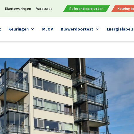
n
Klantervaringen
Vacatures
Referentieprojecten
Keuring 
k
Keuringen
MJOP
Blowerdoortest
Energielabels