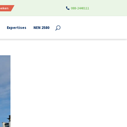
boeken
088-2440111
Expertises
NEN 2580