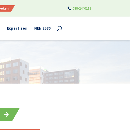
boeken
088-2440111
Expertises
NEN 2580