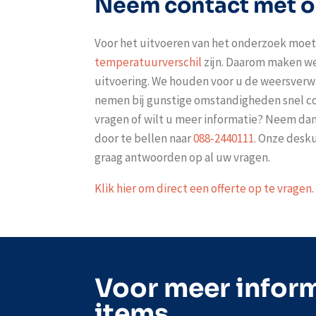
Neem contact met o
Voor het uitvoeren van het onderzoek moet
temperatuurverschil
zijn. Daarom maken we
uitvoering. We houden voor u de weersverw
nemen bij gunstige omstandigheden snel co
vragen of wilt u meer informatie? Neem da
door te bellen naar
088-2440111
. Onze des
graag antwoorden op al uw vragen.
Klik hier om direct een offerte op te vragen.
Voor meer inform
items