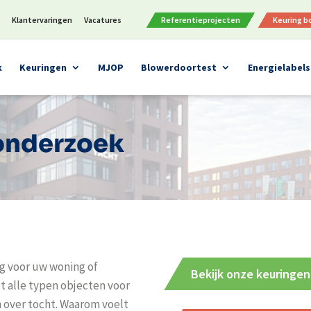
n
Klantervaringen
Vacatures
Referentieprojecten
Keuring 
k
Keuringen
MJOP
Blowerdoortest
Energielabels
onderzoek
g voor uw woning of
Bekijk onze keuringen
 alle typen objecten voor
 over tocht. Waarom voelt