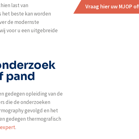
hien last van
Vraag hier uw MJOP of
s het beste kan worden
over de modernste
ij voor u een uitgebreide
onderzoek
f pand
een gedegen opleiding van de
rs die de onderzoeken
hermography gevolgd en het
een gedegen thermografisch
 expert
.