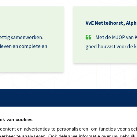
VvE Nettelhorst, Alph
rettig samenwerken.
Met de MJOP van 
rieven en complete en
goed houvast voor de 
tnik 60
Tel:
088-2440111
ik van cookies
MG Amersfoort
Mail:
info@keurhuisnederlan
bus 202
ontent en advertenties te personaliseren, om functies voor soci
KVK: 30180599
erkeer te analyseren. Ook delen we informatie over uw gebruik 