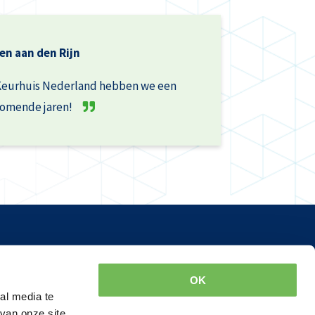
en aan den Rijn
Keurhuis Nederland hebben we een
komende jaren!
Meer informatie
d.nl
Luchtdichtheidsmeting
OK
Thermografie
al media te
van onze site