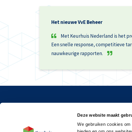
Het nieuwe VvE Beheer
Met Keurhuis Nederland is het p
Een snelle response, competitieve ta
nauwkeurige rapporten.
Spoe
Deze website maakt gebru
3824
Post
We gebruiken cookies om c
bieden en om ons websitev