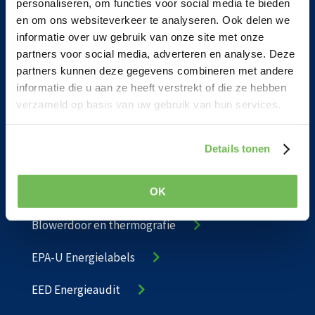
personaliseren, om functies voor social media te bieden
onderstaande items
en om ons websiteverkeer te analyseren. Ook delen we
informatie over uw gebruik van onze site met onze
partners voor social media, adverteren en analyse. Deze
partners kunnen deze gegevens combineren met andere
EPA-W Energielabels
informatie die u aan ze heeft verstrekt of die ze hebben
Energielabels woningen
verzameld op basis van uw gebruik van hun services.
EPA-W maatwerkadvies
EnergiePrestatieGarantie
Details tonen
Informatieplicht Energiebesparing
OK
Blowerdoor en thermografie
EPA-U Energielabels
EED Energieaudit