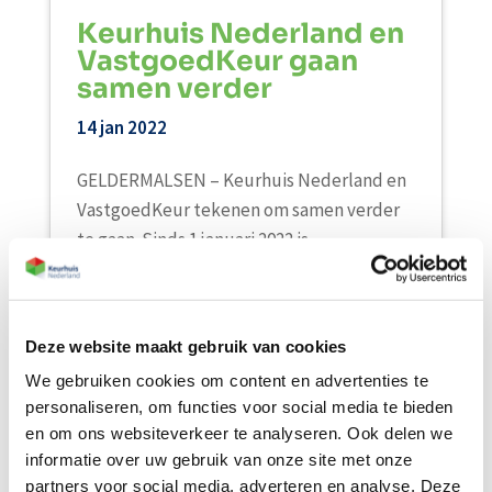
Keurhuis Nederland en
VastgoedKeur gaan
samen verder
14 jan 2022
GELDERMALSEN – Keurhuis Nederland en
VastgoedKeur tekenen om samen verder
te gaan. Sinds 1 januari 2022 is
VastgoedKeur officieel onderdeel van
Keurhuis Nederland. Door deze
krachtenbundeling...
Deze website maakt gebruik van cookies
We gebruiken cookies om content en advertenties te
Lees meer
personaliseren, om functies voor social media te bieden
en om ons websiteverkeer te analyseren. Ook delen we
informatie over uw gebruik van onze site met onze
partners voor social media, adverteren en analyse. Deze