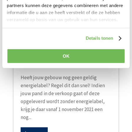
partners kunnen deze gegevens combineren met andere
informatie die u aan ze heeft verstrekt of die ze hebben
verzameld op basis van uw gebruik van hun services.
Verhoging van boetes
Details tonen
bij afwezigheid van een
geldig energielabel
OK
15 nov 2021
Heeft jouw gebouw nog geen geldig
energielabel? Regel dit dan snel! Indien
jouw pand in de verkoop gaat of deze
opgeleverd wordt zonder energielabel,
krijg je daar vanaf 1 november 2021 een
nog...